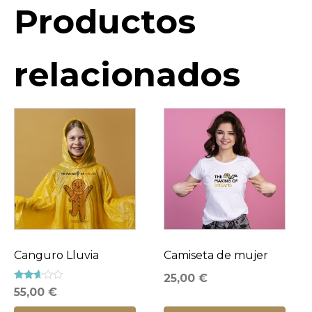
Productos
relacionados
Canguro Lluvia
Camiseta de mujer
25,00
€
Valorado
55,00
€
con
2.49