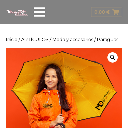
0,00
€
Inicio
/
ARTÍCULOS
/
Moda y accesorios
/ Paraguas